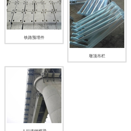
铁路预埋件
墩顶吊栏
人行道钢横梁