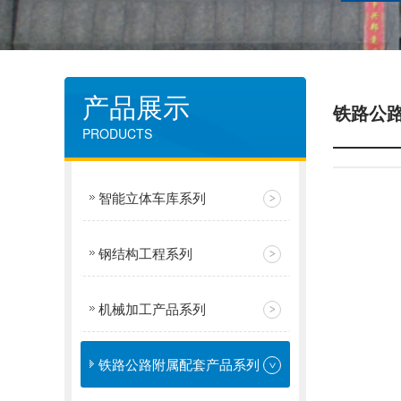
产品展示
铁路公
PRODUCTS
智能立体车库系列
钢结构工程系列
机械加工产品系列
铁路公路附属配套产品系列