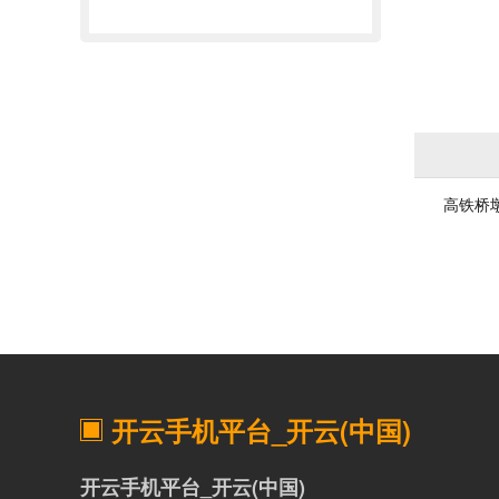
高铁桥墩
开云手机平台_开云(中国)
开云手机平台_开云(中国)