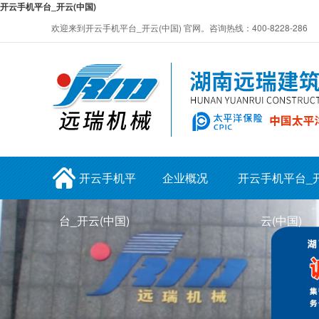
开云手机平台_开云(中国)
欢迎来到开云手机平台_开云(中国) 官网。咨询热线：400-8228-286
开云手机平
企业概况
开云手机平台_
台_开云(中国)
云(中国)