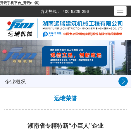
开云手机平台_开云(中国)
咨询热线：
400-8228-286
Toggle
navigati
企业概况
远瑞荣誉
湖南省专精特新“小巨人”企业