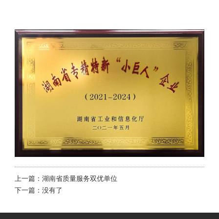
上一篇：
湖南省质量服务双优单位
下一篇：
没有了